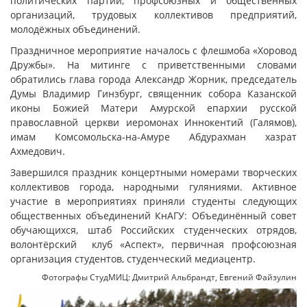
политических партий, профсоюзных и общественных
организаций, трудовых коллективов предприятий,
молодёжных объединений.
Праздничное мероприятие началось с флешмоба «Хоровод
Дружбы». На митинге с приветственными словами
обратились глава города Александр Жорник, председатель
Думы Владимир Гинзбург, священник собора Казанской
иконы Божией Матери Амурской епархии русской
православной церкви иеромонах Иннокентий (Галямов),
имам Комсомольска-на-Амуре Абдурахман хазрат
Ахмедович.
Завершился праздник концертными номерами творческих
коллективов города, народными гуляниями. Активное
участие в мероприятиях приняли студенты следующих
общественных объединений КнАГУ: Объединённый совет
обучающихся, штаб Российских студенческих отрядов,
волонтёрский клуб «Аспект», первичная профсоюзная
организация студентов, студенческий медиацентр.
Фотографы СтудМИЦ: Дмитрий Альбрандт, Евгений Файзулин