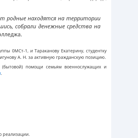
бят родные находятся на территории
шись, собрали денежные средства на
олледжа.
уппы 0МСт-1, и Тараканову Екатерину, студентку
 Мигунову А. Н. за активную гражданскую позицию.
 (бытовой) помощи семьям военнослужащих и
и
.
о реализации.