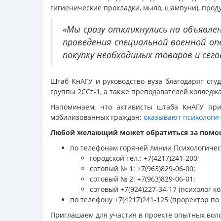
гигиенические прокладки, мыло, шампуни), проду
«Мы сразу откликнулись на объявле
проведения специальной военной оп
покупку необходимых товаров и сего
Штаб КнАГУ и руководство вуза благодарят студ
группы 2ССт-1, а также преподавателей колледжа 
Напоминаем, что активисты штаба КнАГУ пр
мобилизованных граждан;
оказывают психологи
Любой желающий может обратиться за помо
по телефонам горячей линии Психологическ
городской тел.: +7(4217)241-200;
сотовый № 1: +7(963)829-06-00;
сотовый № 2: +7(963)829-06-01;
сотовый +7(924)227-34-17 (психолог ко
по телефону +7(4217)241-125 (проректор по 
Приглашаем для участия в проекте опытных вол