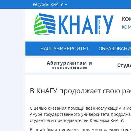
Ресурсы КнАГУ
КО
KOM
НАШ УНИВЕРСИТЕТ
ОБРАЗОВАНИ
Абитуриентам и
Студ
школьникам
В КнАГУ продолжает свою р
С целью оказания помощи военнослужащим и моб
Амуре государственного университета продолж
студентов и преподавателей Колледжа КнАГУ.
В штаб были переданы предметы одежды (термоб