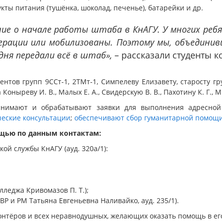
кты питания (тушёнка, шоколад, печенье), батарейки и др.
ние о начале работы штаба в КнАГУ. У многих ре
ерации или мобилизованы. Поэтому мы, объединив
дня передали всё в штаб»,
– рассказали студенты к
ентов групп 9ССт-1, 2ТМт-1, Симпелеву Елизавету, старосту гр
Коныреву И. В., Малых Е. А., Свидерскую В. В., Пахотину К. Г.,
инимают и обрабатывают заявки для выполнения адресной
ческие консультации
;
обеспечивают сбор гуманитарной помощ
щью по данным контактам:
ой службы КнАГУ (ауд. 320а/1):
лледжа Кривомазов П. Т.);
ВР и РМ Татьяна Евгеньевна Наливайко, ауд. 235/1).
онтёров и всех неравнодушных, желающих оказать помощь в ег