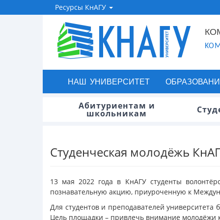
Ресурсы КнАГУ
КО
KOM
НАШ УНИВЕРСИТЕТ
ОБРАЗОВАНИ
Абитуриентам и
Студ
школьникам
Студенческая молодёжь КнАГ
13 мая 2022 года в КнАГУ студенты волонтёр
познавательную акцию, приуроченную к Междуна
Для студентов и преподавателей университета 
Цель площадки – привлечь внимание молодёжи к