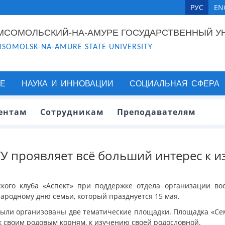
РУС
EN
МСОМОЛЬСКИЙ-НА-АМУРЕ ГОСУДАРСТВЕННЫЙ У
SOMOLSK-NA-AMURE STATE UNIVERSITY
Е
НАУКА И ИННОВАЦИИ
СОЦИАЛЬНАЯ СФЕРА
ентам
Сотрудникам
Преподавателям
У проявляет всё больший интерес к 
ского клуба «Аспект» при поддержке отдела организации в
родному дню семьи, который празднуется 15 мая.
были организованы две тематические площадки. Площадка «Сем
 своим родовым корням, к изучению своей родословной.