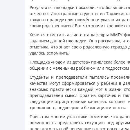
Результаты площадки показали, что большинств
отчество. Иностранные студенты из Таджикиста
каждого прародителя поимённо и указав их дат
своих родственников! Вот что значит крепкие с
Хочется отметить ассистента кафедры ММГУ фак
заданием данной площадки. Она рассказала, что 
отметила, что знает свою родословную гораздо 
удалось вспомнить.
Площадка «Родом из детства» привлекла более 
общении с маленьким ребёнком или подростком м
Студенты и преподаватели пытались проанали
качества могут сформироваться у ребёнка в да
знакомы: практически каждый мог в жизни сто
преподавателей смысл фраз из карточек и так
следующие отрицательные качества, которые мо
тревожность, недоверие и безынициативность.
При этом многие участники отметили, что дан
возможность представить ситуацию под другим
пересмотреть своё поведение в некоторых ситуа