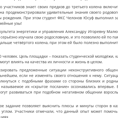
о участников знает своих предков до третьего колена включи
на продемонстрировали удивительные знания своего родового
ы рождения. При этом студент ФКС Челонов Юсуф выполнил з
емейные узы!
ультета энергетики и управления Александру Игоревну Малюко
серьёзно изучала свою родословную, и это позволило ей по па
дальше четвёртого колена, при этом ей было полезно выполнить
40 человек. Цель площадки – показать студенческой молодёжи,
огут влиять на качества их личности и жизнь в целом.
зировать предложенные ситуации неконструктивного общен
льнейшем, если не изменять своего отношения к нему. Ситуац
лкнуться с подобными фразами со стороны близких и родны
 называемое их «скрытое послание» осознавались впервые. 
гут развиваться при подобном негативном общении взрослых
ное задание позволяет выяснить плюсы и минуты сторон в ка
 углом. Участники отмечали, что данный опыт может помочь
циях.