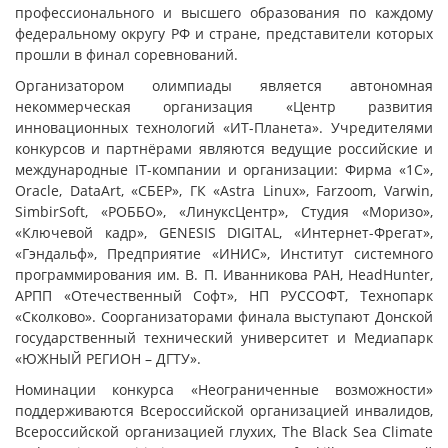
профессионального и высшего образования по каждому
федеральному округу РФ и стране, представители которых
прошли в финал соревнований.
Организатором олимпиады является автономная
некоммерческая организация «Центр развития
инновационных технологий «ИТ-Планета». Учредителями
конкурсов и партнёрами являются ведущие российские и
международные IT-компании и организации: Фирма «1С»,
Oracle, DataArt, «СБЕР», ГК «Astra Linux», Farzoom, Varwin,
SimbirSoft, «РОББО», «ЛинуксЦентр», Студия «Моризо»,
«Ключевой кадр», GENESIS DIGITAL, «Интернет-Фрегат»,
«Гэндальф», Предприятие «ИНИС», Институт системного
программирования им. В. П. Иванникова РАН, HeadHunter,
АРПП «Отечественный Софт», НП РУССОФТ, Технопарк
«Сколково». Соорганизаторами финала выступают Донской
государственный технический университет и Медиапарк
«ЮЖНЫЙ РЕГИОН – ДГТУ».
Номинации конкурса «Неограниченные возможности»
поддерживаются Всероссийской организацией инвалидов,
Всероссийской организацией глухих, The Black Sea Climate