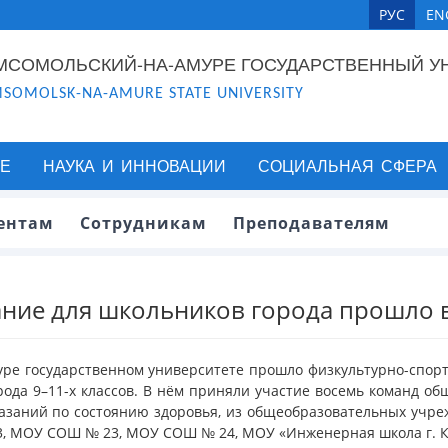
РУС
EN
МСОМОЛЬСКИЙ-НА-АМУРЕ ГОСУДАРСТВЕННЫЙ У
SOMOLSK-NA-AMURE STATE UNIVERSITY
Е
НАУКА И ИННОВАЦИИ
СОЦИАЛЬНАЯ СФЕРА
ентам
Сотрудникам
Преподавателям
ание для школьников города прошло 
муре государственном университете прошло физкультурно-спо
рода 9–11-х классов. В нём приняли участие восемь команд о
азаний по состоянию здоровья, из общеобразовательных учр
, МОУ СОШ № 23, МОУ СОШ № 24, МОУ «Инженерная школа г. К