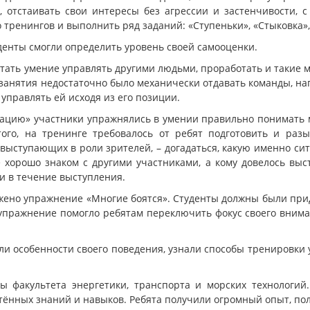
я, отстаивать свои интересы без агрессии и застенчивости, с
тренингов и выполнить ряд заданий: «Ступеньки», «Стыковка»,
денты смогли определить уровень своей самооценки.
тать умение управлять другими людьми, проработать и такие м
анятия недостаточно было механически отдавать команды, напр
 управлять ей исходя из его позиции.
ацию» участники упражнялись в умении правильно понимать 
го, на тренинге требовалось от ребят подготовить и разы
, выступающих в роли зрителей, – догадаться, какую именно с
е хорошо знаком с другими участниками, а кому довелось выст
 и в течение выступления.
жено упражнение «Многие боятся». Студенты должны были пр
 упражнение помогло ребятам переключить фокус своего вниман
ли особенности своего поведения, узнали способы тренировки
ы факультета энергетики, транспорта и морских технологий
тённых знаний и навыков. Ребята получили огромный опыт, по