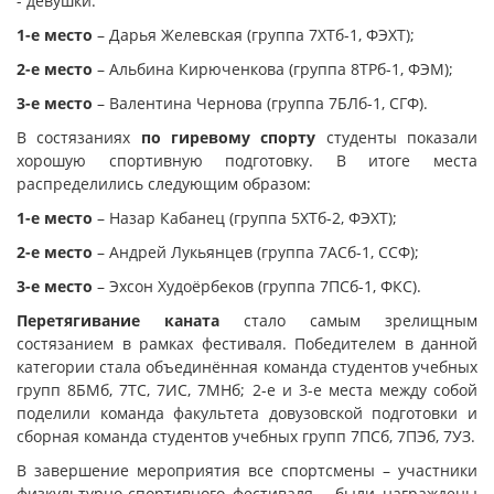
- девушки:
1-е место
– Дарья Желевская (группа 7ХТб-1, ФЭХТ);
2-е место
– Альбина Кирюченкова (группа 8ТРб-1, ФЭМ);
3-е место
– Валентина Чернова (группа 7БЛб-1, СГФ).
В состязаниях
по гиревому спорту
студенты показали
хорошую спортивную подготовку. В итоге места
распределились следующим образом:
1-е место
– Назар Кабанец (группа 5ХТб-2, ФЭХТ);
2-е место
– Андрей Лукьянцев (группа 7АСб-1, ССФ);
3-е место
– Эхсон Худоёрбеков (группа 7ПСб-1, ФКС).
Перетягивание каната
стало самым зрелищным
состязанием в рамках фестиваля. Победителем в данной
категории стала объединённая команда студентов учебных
групп 8БМб, 7ТС, 7ИС, 7МНб; 2-е и 3-е места между собой
поделили команда факультета довузовской подготовки и
сборная команда студентов учебных групп 7ПСб, 7ПЭб, 7УЗ.
В завершение мероприятия все спортсмены – участники
физкультурно-спортивного фестиваля – были награждены