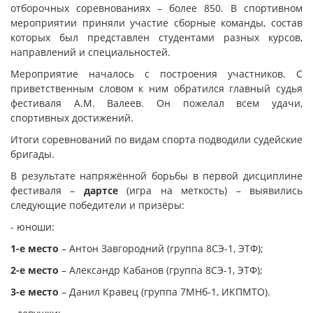
отборочных соревнованиях – более 850. В спортивном
мероприятии приняли участие сборные команды, состав
которых был представлен студентами разных курсов,
направлений и специальностей.
Мероприятие началось с построения участников. С
приветственным словом к ним обратился главный судья
фестиваля А.М. Валеев. Он пожелал всем удачи,
спортивных достижений.
Итоги соревнований по видам спорта подводили судейские
бригады.
В результате напряжённой борьбы в первой дисциплине
фестиваля –
дартсе
(игра на меткость) – выявились
следующие победители и призёры:
- юноши:
1-е место
– Антон Завгородний (группа 8СЭ-1, ЭТФ);
2-е место
– Александр Кабанов (группа 8СЭ-1, ЭТФ);
3-е место
– Данил Кравец (группа 7МНб-1, ИКПМТО).