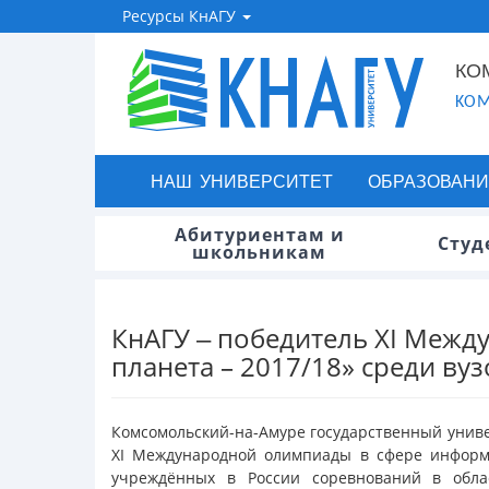
Ресурсы КнАГУ
КО
KOM
НАШ УНИВЕРСИТЕТ
ОБРАЗОВАНИ
Абитуриентам и
Студ
школьникам
КнАГУ ‒ победитель ХI Межд
планета – 2017/18» среди вуз
Комсомольский-на-Амуре государственный униве
ХI Международной олимпиады в сфере информа
учреждённых в России соревнований в обла