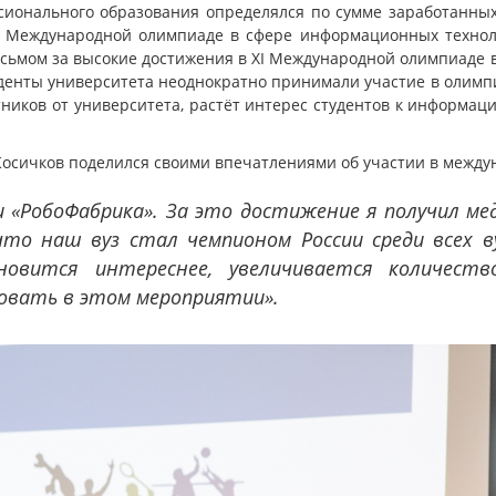
ионального образования определялся по сумме заработанных
I Международной олимпиаде в сфере информационных технолог
ьмом за высокие достижения в ХI Международной олимпиаде 
туденты университета неоднократно принимали участие в олимпи
ников от университета, растёт интерес студентов к информац
Косичков поделился своими впечатлениями об участии в между
и «РобоФабрика». За это достижение я получил ме
что наш вуз стал чемпионом России среди всех ву
овится интереснее, увеличивается количеств
овать в этом мероприятии».