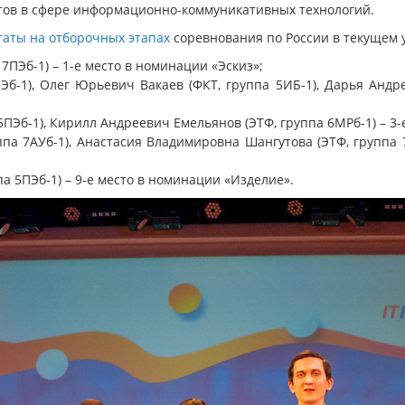
тов в сфере информационно-коммуникативных технологий.
таты на отборочных этапах
соревнования по России в текущем 
7ПЭб-1) – 1-е место в номинации «Эскиз»;
б-1), Олег Юрьевич Вакаев (ФКТ, группа 5ИБ-1), Дарья Андре
ПЭб-1), Кирилл Андреевич Емельянов (ЭТФ, группа 6МРб-1) – 3-
па 7АУб-1), Анастасия Владимировна Шангутова (ЭТФ, группа 7
а 5ПЭб-1) – 9-е место в номинации «Изделие».