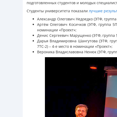
подготовленных студентов и молодых специалис
Студенты университета показали
лучшие резуль
Александр Олегович Недоедко (ЭТФ, группа 
Артём Олегович Косичков (ЭТФ, группа 5ПЭ
номинации «Проект»;
Денис Сергеевич Марущенко (ЭТФ, группа 5
Дарья Владимировна Шангутова (ЭТФ, груп
7ТС-2) – 4-е место в номинации «Проект»;
Вероника Владиславовна Ненюк (ЭТФ, групп