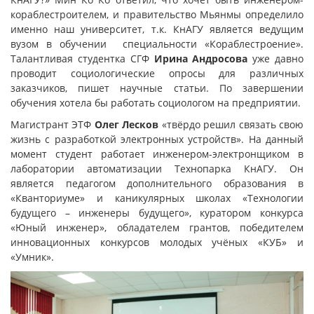
кораблестроителем, и правительство Мьянмы определило
именно наш университет, т.к. КнАГУ является ведущим
вузом в обучении специальности «Кораблестроение».
Талантливая студентка СГФ
Ирина Андросова
уже давно
проводит социологические опросы для различных
заказчиков, пишет научные статьи. По завершении
обучения хотела бы работать социологом на предприятии.
Магистрант ЭТФ
Олег Лесков
«твёрдо решил связать свою
жизнь с разработкой электронных устройств». На данный
момент студент работает инженером-электронщиком в
лаборатории автоматизации Технопарка КнАГУ. Он
является педагогом дополнительного образования в
«Кванториуме» и каникулярных школах «Технологии
будущего – инженеры будущего», куратором конкурса
«Юный инженер», обладателем грантов, победителем
инновационных конкурсов молодых учёных «КУБ» и
«Умник».