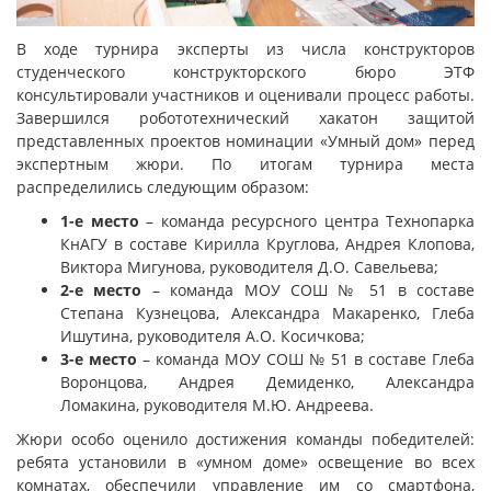
В ходе турнира эксперты из числа конструкторов
студенческого конструкторского бюро ЭТФ
консультировали участников и оценивали процесс работы.
Завершился робототехнический хакатон защитой
представленных проектов номинации «Умный дом» перед
экспертным жюри. По итогам турнира места
распределились следующим образом:
1-е место
– команда ресурсного центра Технопарка
КнАГУ в составе Кирилла Круглова, Андрея Клопова,
Виктора Мигунова, руководителя Д.О. Савельева;
2-е место
– команда МОУ СОШ № 51 в составе
Степана Кузнецова, Александра Макаренко, Глеба
Ишутина, руководителя А.О. Косичкова;
3-е место
– команда МОУ СОШ № 51 в составе Глеба
Воронцова, Андрея Демиденко, Александра
Ломакина, руководителя М.Ю. Андреева.
Жюри особо оценило достижения команды победителей:
ребята установили в «умном доме» освещение во всех
комнатах, обеспечили управление им со смартфона,