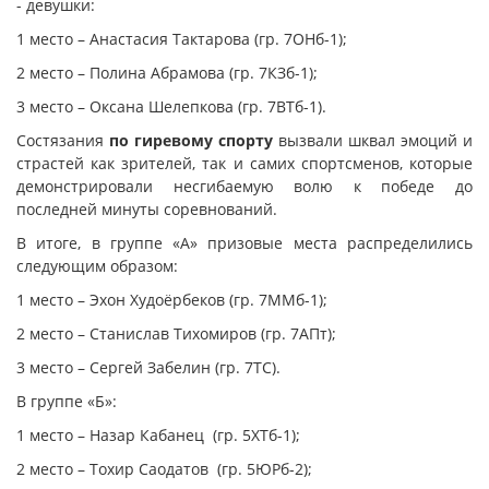
- девушки:
1 место – Анастасия Тактарова (гр. 7ОНб-1);
2 место – Полина Абрамова (гр. 7КЗб-1);
3 место – Оксана Шелепкова (гр. 7ВТб-1).
Состязания
по гиревому спорту
вызвали шквал эмоций и
страстей как зрителей, так и самих спортсменов, которые
демонстрировали несгибаемую волю к победе до
последней минуты соревнований.
В итоге, в группе «А» призовые места распределились
следующим образом:
1 место – Эхон Худоёрбеков (гр. 7ММб-1);
2 место – Станислав Тихомиров (гр. 7АПт);
3 место – Сергей Забелин (гр. 7ТС).
В группе «Б»:
1 место – Назар Кабанец (гр. 5ХТб-1);
2 место – Тохир Саодатов (гр. 5ЮРб-2);