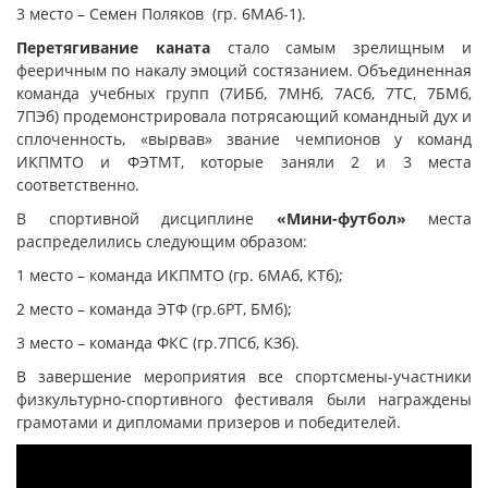
3 место – Семен Поляков (гр. 6МАб-1).
Перетягивание каната
стало самым зрелищным и
фееричным по накалу эмоций состязанием. Объединенная
команда учебных групп (7ИБб, 7МНб, 7АСб, 7ТС, 7БМб,
7ПЭб) продемонстрировала потрясающий командный дух и
сплоченность, «вырвав» звание чемпионов у команд
ИКПМТО и ФЭТМТ, которые заняли 2 и 3 места
соответственно.
В спортивной дисциплине
«Мини-футбол»
места
распределились следующим образом:
1 место – команда ИКПМТО (гр. 6МАб, КТб);
2 место – команда ЭТФ (гр.6РТ, БМб);
3 место – команда ФКС (гр.7ПСб, КЗб).
В завершение мероприятия все спортсмены-участники
физкультурно-спортивного фестиваля были награждены
грамотами и дипломами призеров и победителей.