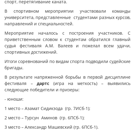
спорт, перетягивание каната.
В спортивном мероприятии участвовали команды
университета, представленные студентами разных курсов,
направлений и специальностей.
Мероприятие началось с построения участников. С
приветственным словом к студентам обратился главный
судья фестиваля А.М. Валеев и пожелал всем удачи,
спортивных достижений.
Итоги соревнований по видам спорта подводили судейские
бригады.
В результате напряженной борьбы в первой дисциплине
фестиваля –
дартс
(игра на меткость) – выявились
следующие победители и призеры:
- юноши:
1 место – Азамат Сидикзода (гр. 7ИСб-1);
2 место – Турсун Аминов (гр. 6ПСб-1);
3 место – Александр Машевский (гр. 6ПСб-1).