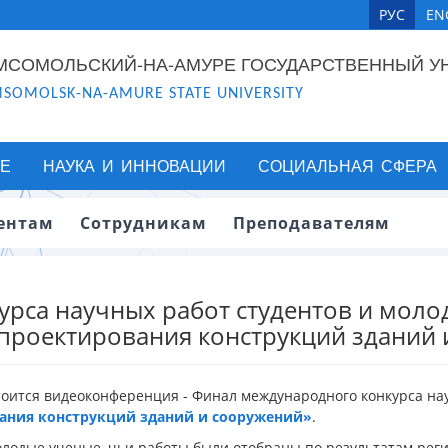
РУС
EN
МСОМОЛЬСКИЙ-НА-АМУРЕ ГОСУДАРСТВЕННЫЙ У
SOMOLSK-NA-AMURE STATE UNIVERSITY
Е
НАУКА И ИННОВАЦИИ
СОЦИАЛЬНАЯ СФЕРА
ентам
Сотрудникам
Преподавателям
рса научных работ студентов и моло
проектирования конструкций зданий 
тоится видеоконференция - Финал международного конкурса нау
ания конструкций зданий и сооружений»
.
олодые ученые, чьи работы были отобраны по результатам реги