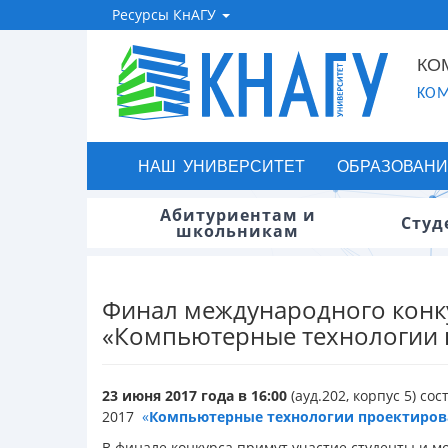
Ресурсы КнАГУ
КО
KOM
НАШ УНИВЕРСИТЕТ
ОБРАЗОВАНИ
Абитуриентам и
Студ
школьникам
Финал международного конку
«Компьютерные технологии 
23 июня 2017 года в 16:00
(ауд.202, корпус 5)
сос
2017
«
Компьютерные технологии проектиров
В финале конкурса примут участие студенты и м