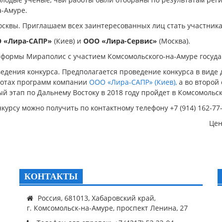
а-Амуре.
Москвы. Приглашаем всех заинтересованных лиц стать участн
 «Лира-САПР»
(Киев) и
ООО «Лира-Сервис»
(Москва).
тформы Мираполис с участием Комсомольского-на-Амуре госуда
едения конкурса. Предполагается проведение конкурса в виде д
ботах программ компании
ООО «Лира-САПР» (Киев),
а во второй
й этап по Дальнему Востоку в 2018 году пройдет в Комсомольск
урсу можно получить по контактному телефону +7 (914) 162-77-
Цен
КОНТАКТЫ
Россия, 681013, Хабаровский край,
г. Комсомольск-на-Амуре, проспект Ленина, 27