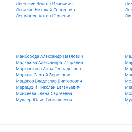
Леонтьев Виктор Иванович
Ли
Ловизин Николай Сергеевич
Ло
Лошманов Антон Юрьевич
Лю
Майборода Александр Павлович
Ма
Малюкова Александра Игоревна
Ма
Мартынкова Анна Геннадьевна
Ма
Марьин Сергей Борисович
Ма
Мацаков Владислав Викторович
Ме
Мерецкий Николай Евгеньевич
Ме
Моисеева Елена Сергеевна
Мох
Муллер Юлия Геннадьевна
Мус