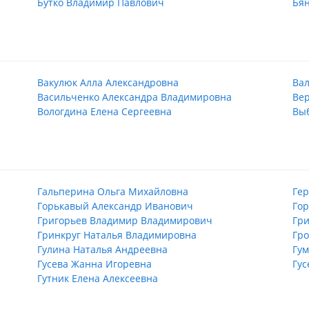
Бутко Владимир Павлович
Бян
Вакулюк Алла Александровна
Вал
Васильченко Александра Владимировна
Вер
Вологдина Елена Сергеевна
Вы
Гальперина Ольга Михайловна
Ге
Горькавый Александр Иванович
Го
Григорьев Владимир Владимирович
Гр
Гринкруг Наталья Владимировна
Гро
Гулина Наталья Андреевна
Гу
Гусева Жанна Игоревна
Гус
Гутник Елена Алексеевна