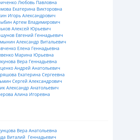
риченко Любовь Павловна
мова Екатерина Викторовна
жин Игорь Александрович
лыбин Артем Владимирович
ньков Алексей Юрьевич
ршунов Евгений Геннадьевич
смынин Александр Витальевич
вченко Елена Геннадьевна
ивенко Марина Юрьевна
кунова Вера Геннадьевна
уценко Андрей Анатольевич
ряшова Екатерина Сергеевна
ьмин Сергей Александрович
ик Александр Анатольевич
ерова Алина Игоревна
унцова Вера Анатольевна
вда Виталий Геннадьевич