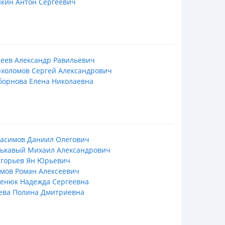
кин Антон Сергеевич
еев Александр Равильевич
холомов Сергей Александрович
борнова Елена Николаевна
расимов Даниил Олегович
рькавый Михаил Александрович
игорьев Ян Юрьевич
мов Роман Алексеевич
менюк Надежда Сергеевна
ева Полина Дмитриевна