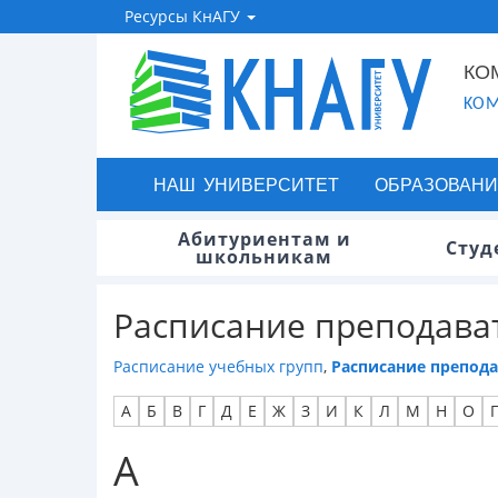
Ресурсы КнАГУ
КО
KOM
НАШ УНИВЕРСИТЕТ
ОБРАЗОВАНИ
Абитуриентам и
Студ
школьникам
Расписание преподава
Расписание учебных групп
,
Расписание препод
А
Б
В
Г
Д
Е
Ж
З
И
К
Л
М
Н
О
А