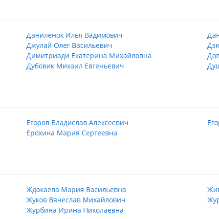
Даниленок Илья Вадимович
Да
Джулай Олег Васильевич
Дз
Димитриади Екатерина Михайловна
Дов
Дубовик Михаил Евгеньевич
Ду
Егоров Владислав Алексеевич
Его
Ерохина Мария Сергеевна
Ждакаева Мария Васильевна
Жи
Жуков Вячеслав Михайлович
Жу
Журбина Ирина Николаевна