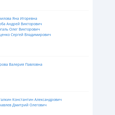
нилова Яна Игоревна
юба Андрей Викторович
галь Олег Викторович
щенко Сергей Владимирович
рова Валерия Павловна
галкин Константин Александрович
равлев Дмитрий Олегович