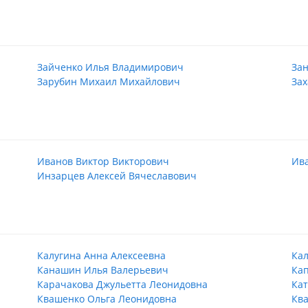
Зайченко Илья Владимирович
Зан
Зарубин Михаил Михайлович
Зах
Иванов Виктор Викторович
Ив
Инзарцев Алексей Вячеславович
Калугина Анна Алексеевна
Кал
Канашин Илья Валерьевич
Кап
Карачакова Джульетта Леонидовна
Ка
Квашенко Ольга Леонидовна
Кв