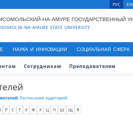
РУС
EN
МСОМОЛЬСКИЙ-НА-АМУРЕ ГОСУДАРСТВЕННЫЙ У
SOMOLSK-NA-AMURE STATE UNIVERSITY
Е
НАУКА И ИННОВАЦИИ
СОЦИАЛЬНАЯ СФЕРА
ентам
Сотрудникам
Преподавателям
телей
авателей
,
Расписание аудиторий
П
Р
С
Т
У
Ф
Х
Ц
Ч
Ш
Щ
Я