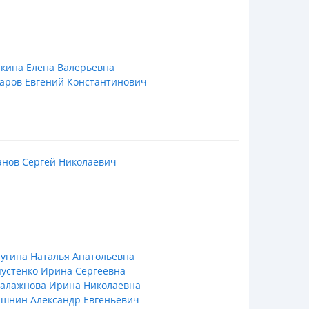
кина Елена Валерьевна
аров Евгений Константинович
анов Сергей Николаевич
угина Наталья Анатольевна
устенко Ирина Сергеевна
талажнова Ирина Николаевна
ашнин Александр Евгеньевич