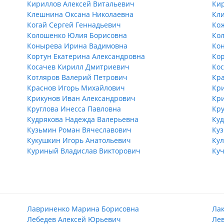
Кириллов Алексей Витальевич
Ки
Клешнина Оксана Николаевна
Кли
Когай Сергей Геннадьевич
Ко
Колошенко Юлия Борисовна
Ко
Конырева Ирина Вадимовна
Ко
Кортун Екатерина Александровна
Ко
Косачев Кирилл Дмитриевич
Ко
Котляров Валерий Петрович
Кра
Краснов Игорь Михайлович
Кр
Крикунов Иван Александрович
Кри
Круглова Инесса Павловна
Кр
Кудрякова Надежда Валерьевна
Куд
Кузьмин Роман Вячеславович
Куз
Кукушкин Игорь Анатольевич
Кул
Куриный Владислав Викторович
Куч
Лавриненко Марина Борисовна
Лак
Лебедев Алексей Юрьевич
Ле