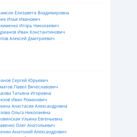
рамсон Елизавета Владимировна
рих Илья Иванович
ьхименко Игорь Николаевич
дрианов Иван Константинович
апов Алексей Дмитриевич
ранов Сергей Юрьевич
матов Павел Вячеславович
кова Татьяна Игоревна
резов Иван Романович
кина Анастасия Александровна
зова Ольга Николаевна
овинская Ульяна Евгеньевна
авенко Олег Анатольевич
ренин Анатолий Александрович