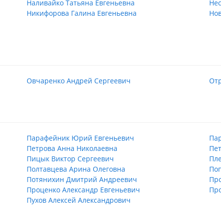
Наливайко Татьяна Евгеньевна
Не
Никифорова Галина Евгеньевна
Нов
Овчаренко Андрей Сергеевич
Отр
Парафейник Юрий Евгеньевич
Па
Петрова Анна Николаевна
Пе
Пицык Виктор Сергеевич
Пле
Полтавцева Арина Олеговна
Поп
Потянихин Дмитрий Андреевич
Пр
Проценко Александр Евгеньевич
Про
Пухов Алексей Александрович