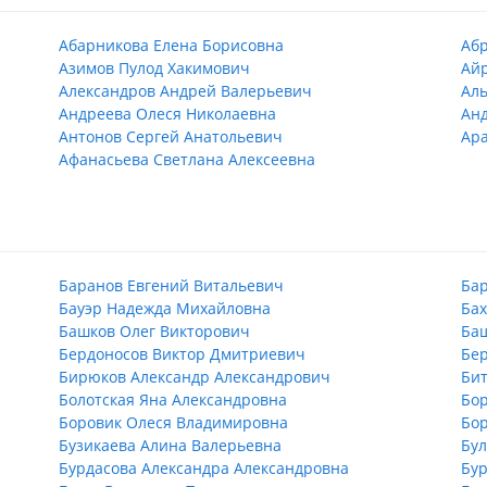
Абарникова Елена Борисовна
Аб
Азимов Пулод Хакимович
Ай
Александров Андрей Валерьевич
Ал
Андреева Олеся Николаевна
Ан
Антонов Сергей Анатольевич
Ар
Афанасьева Светлана Алексеевна
Баранов Евгений Витальевич
Ба
Бауэр Надежда Михайловна
Бах
Башков Олег Викторович
Баш
Бердоносов Виктор Дмитриевич
Бе
Бирюков Александр Александрович
Бит
Болотская Яна Александровна
Бор
Боровик Олеся Владимировна
Бор
Бузикаева Алина Валерьевна
Бул
Бурдасова Александра Александровна
Бу