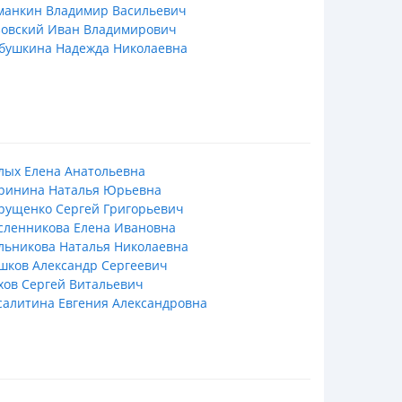
манкин Владимир Васильевич
зовский Иван Владимирович
бушкина Надежда Николаевна
лых Елена Анатольевна
ринина Наталья Юрьевна
рущенко Сергей Григорьевич
сленникова Елена Ивановна
льникова Наталья Николаевна
шков Александр Сергеевич
ов Сергей Витальевич
алитина Евгения Александровна