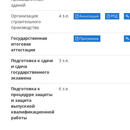
зданий
Организация
4 з.е.
Аннотация
РПД
строительного
производства
Государственная
Программа
итоговая
аттестация
Подготовка к сдаче
3 з.е.
и сдача
государственного
экзамена
Подготовка к
6 з.е.
процедуре защиты
и защита
выпускной
квалификационной
работы