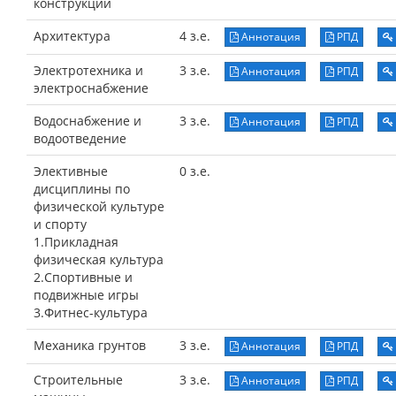
конструкции
Архитектура
4 з.е.
Аннотация
РПД
Электротехника и
3 з.е.
Аннотация
РПД
электроснабжение
Водоснабжение и
3 з.е.
Аннотация
РПД
водоотведение
Элективные
0 з.е.
дисциплины по
физической культуре
и спорту
1.Прикладная
физическая культура
2.Спортивные и
подвижные игры
3.Фитнес-культура
Механика грунтов
3 з.е.
Аннотация
РПД
Строительные
3 з.е.
Аннотация
РПД