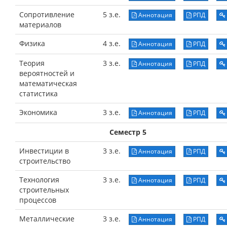
Сопротивление
5 з.е.
Аннотация
РПД
материалов
Физика
4 з.е.
Аннотация
РПД
Теория
3 з.е.
Аннотация
РПД
вероятностей и
математическая
статистика
Экономика
3 з.е.
Аннотация
РПД
Семестр 5
Инвестиции в
3 з.е.
Аннотация
РПД
строительство
Технология
3 з.е.
Аннотация
РПД
строительных
процессов
Металлические
3 з.е.
Аннотация
РПД