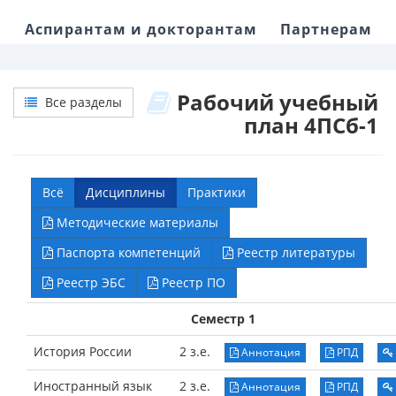
Аспирантам и докторантам
Партнерам
Рабочий учебный
Все разделы
план 4ПСб-1
Всё
Дисциплины
Практики
Методические материалы
Паспорта компетенций
Реестр литературы
Реестр ЭБС
Реестр ПО
Семестр 1
История России
2 з.е.
Аннотация
РПД
Иностранный язык
2 з.е.
Аннотация
РПД