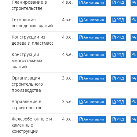
Планирование в
4 з.е.
Аннотация
РПД
строительстве
Технология
4 з.е.
Аннотация
РПД
возведения зданий
Конструкции из
4 з.е.
Аннотация
РПД
дерева и пластмасс
Конструкции
4 з.е.
Аннотация
РПД
многоэтажных
зданий
Организация
3 з.е.
Аннотация
РПД
строительного
производства
Управление в
3 з.е.
Аннотация
РПД
строительстве
Железобетонные и
4 з.е.
Аннотация
РПД
каменные
конструкции