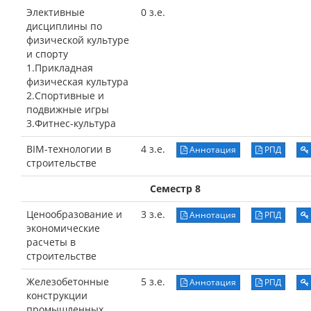
Элективные
0 з.е.
дисциплины по
физической культуре
и спорту
1.Прикладная
физическая культура
2.Спортивные и
подвижные игры
3.Фитнес-культура
BIM-технологии в
4 з.е.
Аннотация
РПД
строительстве
Семестр 8
Ценообразование и
3 з.е.
Аннотация
РПД
экономические
расчеты в
строительстве
Железобетонные
5 з.е.
Аннотация
РПД
конструкции
промышленных