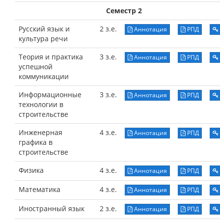
Семестр 2
Русский язык и
2 з.е.
Аннотация
РПД
культура речи
Теория и практика
3 з.е.
Аннотация
РПД
успешной
коммуникации
Информационные
3 з.е.
Аннотация
РПД
технологии в
строительстве
Инженерная
4 з.е.
Аннотация
РПД
графика в
строительстве
Физика
4 з.е.
Аннотация
РПД
Математика
4 з.е.
Аннотация
РПД
Иностранный язык
2 з.е.
Аннотация
РПД