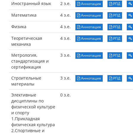
Иностранный язык
2 з.е.
Аннотация
РПД
Математика
4 з.е.
Аннотация
РПД
Физика
4 з.е.
Аннотация
РПД
Теоретическая
4 з.е.
Аннотация
РПД
механика
Метрология,
3 з.е.
Аннотация
РПД
стандартизация и
сертификация
Строительные
3 з.е.
Аннотация
РПД
материалы
Элективные
0 з.е.
дисциплины по
физической культуре
и спорту
1.Прикладная
физическая культура
2.Спортивные и