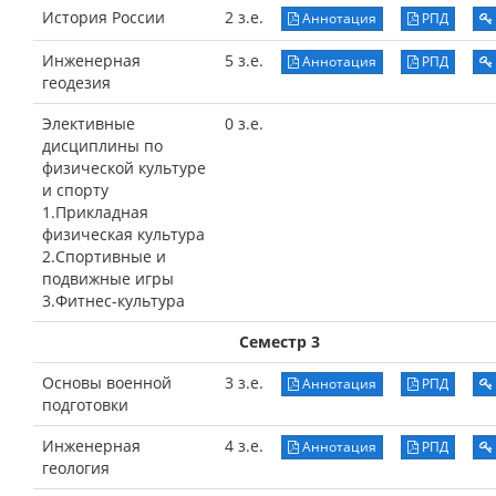
История России
2 з.е.
Аннотация
РПД
Инженерная
5 з.е.
Аннотация
РПД
геодезия
Элективные
0 з.е.
дисциплины по
физической культуре
и спорту
1.Прикладная
физическая культура
2.Спортивные и
подвижные игры
3.Фитнес-культура
Семестр 3
Основы военной
3 з.е.
Аннотация
РПД
подготовки
Инженерная
4 з.е.
Аннотация
РПД
геология