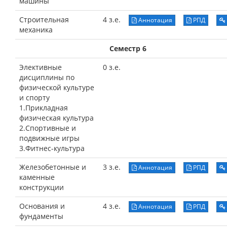
машины
Строительная
4 з.е.
Аннотация
РПД
механика
Семестр 6
Элективные
0 з.е.
дисциплины по
физической культуре
и спорту
1.Прикладная
физическая культура
2.Спортивные и
подвижные игры
3.Фитнес-культура
Железобетонные и
3 з.е.
Аннотация
РПД
каменные
конструкции
Основания и
4 з.е.
Аннотация
РПД
фундаменты