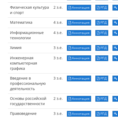
Физическая культура
2 з.е.
Аннотация
РПД
и спорт
Математика
4 з.е.
Аннотация
РПД
Информационные
4 з.е.
Аннотация
РПД
технологии
Химия
3 з.е.
Аннотация
РПД
Инженерная
3 з.е.
Аннотация
РПД
компьютерная
графика
Введение в
3 з.е.
Аннотация
РПД
профессиональную
деятельность
Основы российской
2 з.е.
Аннотация
РПД
государственности
Правоведение
3 з.е.
Аннотация
РПД