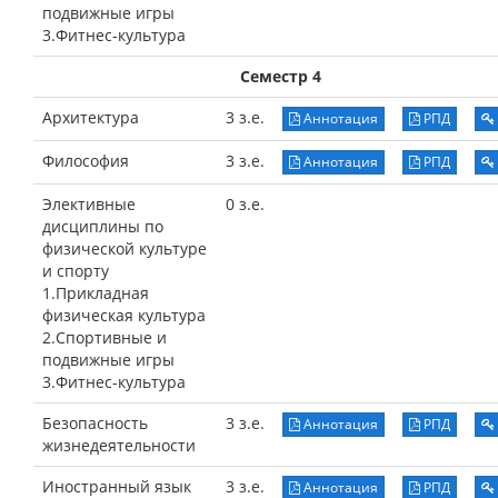
подвижные игры
3.Фитнес-культура
Семестр 4
Архитектура
3 з.е.
Аннотация
РПД
Философия
3 з.е.
Аннотация
РПД
Элективные
0 з.е.
дисциплины по
физической культуре
и спорту
1.Прикладная
физическая культура
2.Спортивные и
подвижные игры
3.Фитнес-культура
Безопасность
3 з.е.
Аннотация
РПД
жизнедеятельности
Иностранный язык
3 з.е.
Аннотация
РПД