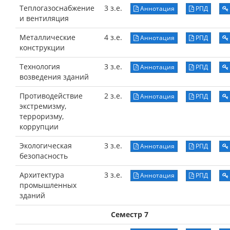
Теплогазоснабжение
3 з.е.
Аннотация
РПД
и вентиляция
Металлические
4 з.е.
Аннотация
РПД
конструкции
Технология
3 з.е.
Аннотация
РПД
возведения зданий
Противодействие
2 з.е.
Аннотация
РПД
экстремизму,
терроризму,
коррупции
Экологическая
3 з.е.
Аннотация
РПД
безопасность
Архитектура
3 з.е.
Аннотация
РПД
промышленных
зданий
Семестр 7