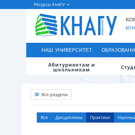
Ресурсы КнАГУ
КО
KOM
НАШ УНИВЕРСИТЕТ
ОБРАЗОВАНИ
Абитуриентам и
Студ
школьникам
Все разделы
Всё
Дисциплины
Практики
Научны