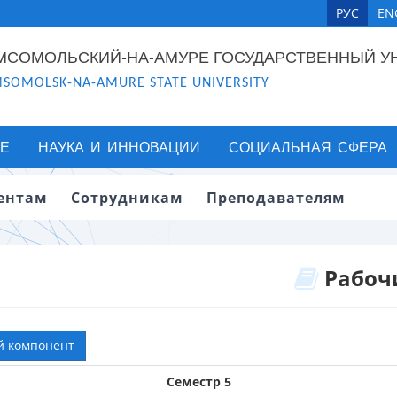
РУС
EN
МСОМОЛЬСКИЙ-НА-АМУРЕ ГОСУДАРСТВЕННЫЙ У
SOMOLSK-NA-AMURE STATE UNIVERSITY
Е
НАУКА И ИННОВАЦИИ
СОЦИАЛЬНАЯ СФЕРА
ентам
Сотрудникам
Преподавателям
Рабочи
й компонент
Семестр 5