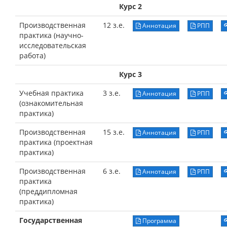
Курс 2
Производственная
12 з.е.
Аннотация
РПП
практика (научно-
исследовательская
работа)
Курс 3
Учебная практика
3 з.е.
Аннотация
РПП
(ознакомительная
практика)
Производственная
15 з.е.
Аннотация
РПП
практика (проектная
практика)
Производственная
6 з.е.
Аннотация
РПП
практика
(преддипломная
практика)
Государственная
Программа