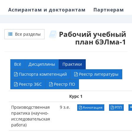
Аспирантам и докторантам
Партнерам
Рабочий учебный
Все разделы
план 6ЭЛма-1
Всё
Дисциплины
Практики
Паспорта компетенций
Реестр литературы
Реестр ЭБС
Реестр ПО
Курс 1
Производственная
9 з.е.
Аннотация
РПП
практика (научно-
исследовательская
работа)