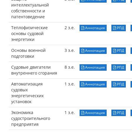
интеллектуальной
собственности и
патентоведение
Теплофизические
2 з.е.
Аннотация
РПД
основы судовой
энергетики
Основы военной
3 з.е.
Аннотация
РПД
подготовки
Судовые двигатели
8 з.е.
Аннотация
РПД
внутреннего сгорания
Автоматизация
1 з.е.
Аннотация
РПД
судовых
энергетических
установок
Экономика
1 з.е.
Аннотация
РПД
судостроительного
предприятия