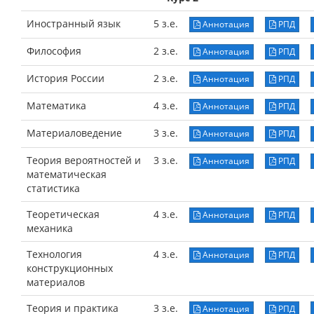
Иностранный язык
5 з.е.
Аннотация
РПД
Философия
2 з.е.
Аннотация
РПД
История России
2 з.е.
Аннотация
РПД
Математика
4 з.е.
Аннотация
РПД
Материаловедение
3 з.е.
Аннотация
РПД
Теория вероятностей и
3 з.е.
Аннотация
РПД
математическая
статистика
Теоретическая
4 з.е.
Аннотация
РПД
механика
Технология
4 з.е.
Аннотация
РПД
конструкционных
материалов
Теория и практика
3 з.е.
Аннотация
РПД