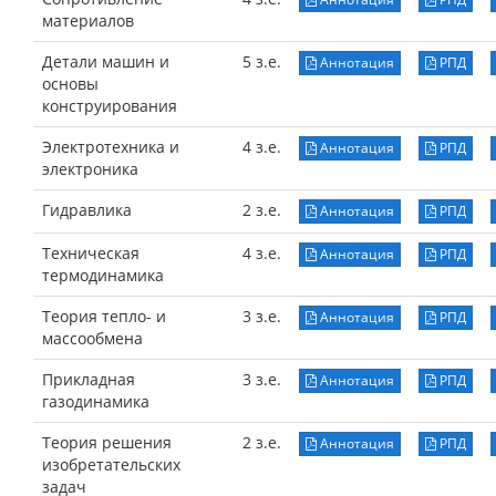
материалов
Детали машин и
5 з.е.
Аннотация
РПД
основы
конструирования
Электротехника и
4 з.е.
Аннотация
РПД
электроника
Гидравлика
2 з.е.
Аннотация
РПД
Техническая
4 з.е.
Аннотация
РПД
термодинамика
Теория тепло- и
3 з.е.
Аннотация
РПД
массообмена
Прикладная
3 з.е.
Аннотация
РПД
газодинамика
Теория решения
2 з.е.
Аннотация
РПД
изобретательских
задач