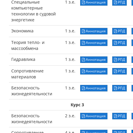
Специальные
1 з.е.
Аннотация
РПД
компьютерные
технологии в судовой
энергетике
Экономика
1 з.е.
Аннотация
РПД
Теория тепло- и
1 з.е.
Аннотация
РПД
массообмена
Гидравлика
1 з.е.
Аннотация
РПД
Сопротивление
1 з.е.
Аннотация
РПД
материалов
Безопасность
1 з.е.
Аннотация
РПД
жизнедеятельности
Курс 3
Безопасность
2 з.е.
Аннотация
РПД
жизнедеятельности
Сопротивление
4 з.е.
Аннотация
РПД