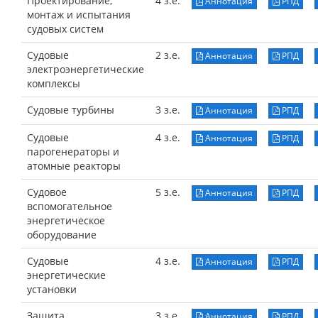
Проектирование,
4 з.е.
Аннотация
РПД
монтаж и испытания
судовых систем
Судовые
2 з.е.
Аннотация
РПД
электроэнергетические
комплексы
Судовые турбины
3 з.е.
Аннотация
РПД
Судовые
4 з.е.
Аннотация
РПД
парогенераторы и
атомные реакторы
Судовое
5 з.е.
Аннотация
РПД
вспомогательное
энергетическое
оборудование
Судовые
4 з.е.
Аннотация
РПД
энергетические
установки
Защита
3 з.е.
Аннотация
РПД