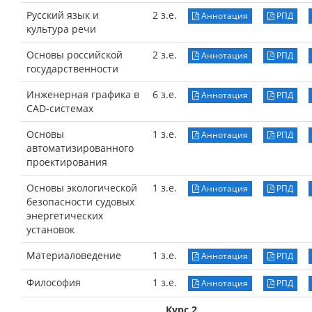
Русский язык и
2 з.е.
Аннотация
РПД
культура речи
Основы российской
2 з.е.
Аннотация
РПД
государственности
Инженерная графика в
6 з.е.
Аннотация
РПД
CAD-системах
Основы
1 з.е.
Аннотация
РПД
автоматизированного
проектирования
Основы экологической
1 з.е.
Аннотация
РПД
безопасности судовых
энергетических
установок
Материаловедение
1 з.е.
Аннотация
РПД
Философия
1 з.е.
Аннотация
РПД
Курс 2