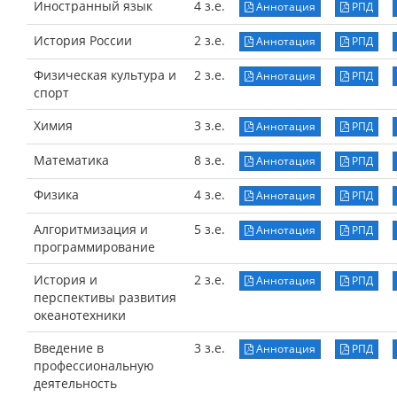
Иностранный язык
4 з.е.
Аннотация
РПД
История России
2 з.е.
Аннотация
РПД
Физическая культура и
2 з.е.
Аннотация
РПД
спорт
Химия
3 з.е.
Аннотация
РПД
Математика
8 з.е.
Аннотация
РПД
Физика
4 з.е.
Аннотация
РПД
Алгоритмизация и
5 з.е.
Аннотация
РПД
программирование
История и
2 з.е.
Аннотация
РПД
перспективы развития
океанотехники
Введение в
3 з.е.
Аннотация
РПД
профессиональную
деятельность