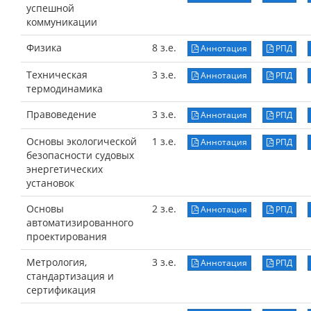
успешной
коммуникации
Физика
8 з.е.
Аннотация
РПД
Техническая
3 з.е.
Аннотация
РПД
термодинамика
Правоведение
3 з.е.
Аннотация
РПД
Основы экологической
1 з.е.
Аннотация
РПД
безопасности судовых
энергетических
установок
Основы
2 з.е.
Аннотация
РПД
автоматизированного
проектирования
Метрология,
3 з.е.
Аннотация
РПД
стандартизация и
сертификация