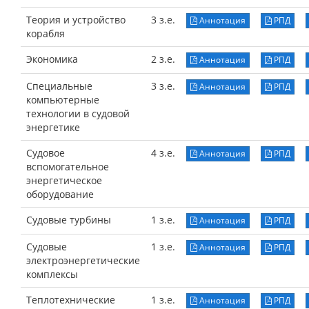
Теория и устройство
3 з.е.
Аннотация
РПД
корабля
Экономика
2 з.е.
Аннотация
РПД
Специальные
3 з.е.
Аннотация
РПД
компьютерные
технологии в судовой
энергетике
Судовое
4 з.е.
Аннотация
РПД
вспомогательное
энергетическое
оборудование
Судовые турбины
1 з.е.
Аннотация
РПД
Судовые
1 з.е.
Аннотация
РПД
электроэнергетические
комплексы
Теплотехнические
1 з.е.
Аннотация
РПД