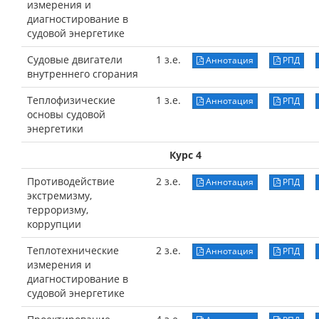
измерения и
диагностирование в
судовой энергетике
Судовые двигатели
1 з.е.
Аннотация
РПД
внутреннего сгорания
Теплофизические
1 з.е.
Аннотация
РПД
основы судовой
энергетики
Курс 4
Противодействие
2 з.е.
Аннотация
РПД
экстремизму,
терроризму,
коррупции
Теплотехнические
2 з.е.
Аннотация
РПД
измерения и
диагностирование в
судовой энергетике