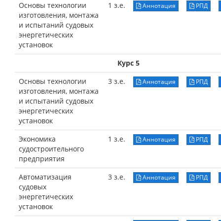
Основы технологии
1 з.е.
Аннотация
РПД
изготовления, монтажа
и испытаний судовых
энергетических
установок
Курс 5
Основы технологии
3 з.е.
Аннотация
РПД
изготовления, монтажа
и испытаний судовых
энергетических
установок
Экономика
1 з.е.
Аннотация
РПД
судостроительного
предприятия
Автоматизация
3 з.е.
Аннотация
РПД
судовых
энергетических
установок