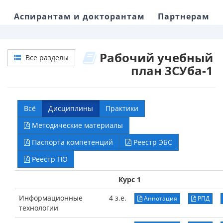
Аспирантам и докторантам
Партнерам
Рабочий учебный
Все разделы
план 3СУба-1
Всё
Дисциплины
Практики
Методические материалы
Паспорта компетенций
Реестр ЭБС
Реестр ПО
Курс 1
Информационные
4 з.е.
Аннотация
РПД
технологии