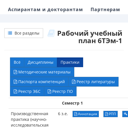
Аспирантам и докторантам
Партнерам
Рабочий учебный
Все разделы
план 6ТЭм-1
Всё
Дисциплины
Практики
Методические материалы
Паспорта компетенций
Реестр литературы
Реестр ЭБС
Реестр ПО
Семестр 1
Производственная
6 з.е.
Аннотация
РПП
практика (научно-
исследовательская