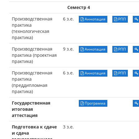
Семестр 4
Производственная
6 з.е.
Аннотация
РПП
практика
(технологическая
практика)
Производственная
9 з.е.
Аннотация
РПП
практика (проектная
практика)
Производственная
6 з.е.
Аннотация
РПП
практика
(преддипломная
практика)
Государственная
Программа
итоговая
аттестация
Подготовка к сдаче
3 з.е.
и сдача