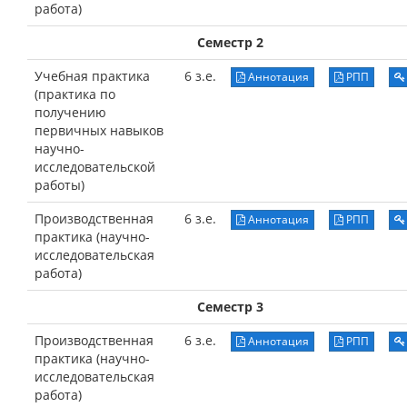
работа)
Семестр 2
Учебная практика
6 з.е.
Аннотация
РПП
(практика по
получению
первичных навыков
научно-
исследовательской
работы)
Производственная
6 з.е.
Аннотация
РПП
практика (научно-
исследовательская
работа)
Семестр 3
Производственная
6 з.е.
Аннотация
РПП
практика (научно-
исследовательская
работа)