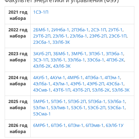
Факультет энергетики и управления (ФЭУ)
2021 год
1СЭ-1П
набора
2022 год
2БМб-1
,
2ИНба-1
,
2ПЭба-1
,
2СЭ-1П
,
2УТб-1
,
набора
2УТб-2П
,
2ЭЛб-1
,
2ЭЛба-1
,
2ЭРб-2П
,
2ЭСб-1П
,
2ЭСба-1
,
3ЭЛб-3К
2023 год
3АУб-2П
,
3БМб-1
,
3МРб-1
,
3ПЭб-1
,
3ПЭба-1
,
набора
3СЭ-1П
,
3ЭЛб-1
,
3ЭЛба-1
,
3ЭСба-1
,
4ПЭб-2К
,
4ЭЛб-2К
,
4ЭЛб-3К
2024 год
4АУб-1
,
4АУм-1
,
4МРб-1
,
4ПЭба-1
,
4ПЭм-1
,
набора
4ЭЛба-1
,
4ЭЛм-1
,
4ЭРб-1
,
4ЭРб-2П
,
4ЭСба-1
,
4ЭСмв-1
,
4ЭТб-1П
,
4ЭТб-2П
,
5ЭЛб-2К
,
5ЭЛб-3К
2025 год
5МРб-1
,
5ПЭб-1
,
5ПЭб-2П
,
5ПЭба-1
,
5ЭЛба-1
,
набора
5ЭЛм-1
,
5ЭЛмв-1
,
5ЭСб-1
,
5ЭСб-2П
,
5ЭСба-1
,
5ЭСма-1
2026 год
6МРб-1
,
6ПЭб-1
,
6ПЭм-1
,
6ПЭмв-1
,
6ЭЛб-1У
набора