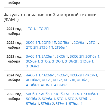
набора
Факультет авиационной и морской техники
(ФАМТ)
2021 год
1ТС-1
,
1ТС-2П
набора
2022 год
2КСб-1П
,
2ОПб-1П
,
2ОПба-1
,
2СУба-1
,
2ТС-1
,
набора
2ТС-2П
,
2ТЭб-1П
,
2ТЭба-1
2023 год
3АСб-1П
,
3АСбв-1
,
3КСб-1
,
3КСб-2П
,
3ОПба-1
,
набора
3СУба-1
,
3ТС-2
,
3ТЭб-1
,
3ТЭб-2П
,
3ТЭба-1
,
3ТЭба-2
2024 год
4АСб-1П
,
4АСбв-1
,
4КСб-1
,
4КСб-2П
,
4КСм-1
,
набора
4ОПба-1
,
4ТС-1
,
4ТС-2
,
4ТС-3К
,
4ТЭб-1
,
4ТЭба-1
,
4ТЭм-1
,
4ТЭма-1
2025 год
5АСб-1
,
5АСбв-1
,
5КСб-1М
,
5КСм-1
,
5ОПба-1
,
набора
5ОПба-2
,
5СУба-1
,
5ТС-1
,
5ТС-2
,
5ТЭб-1
,
5ТЭба-1
,
5ТЭба-2
,
5ТЭм-1
,
5ТЭма-1