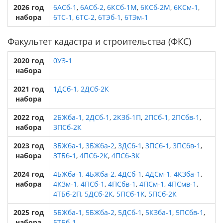
2026 год
6АСб-1
,
6АСб-2
,
6КСб-1М
,
6КСб-2М
,
6КСм-1
,
набора
6ТС-1
,
6ТС-2
,
6ТЭб-1
,
6ТЭм-1
Факультет кадастра и строительства (ФКС)
2020 год
0УЗ-1
набора
2021 год
1ДСб-1
,
2ДСб-2К
набора
2022 год
2БЖба-1
,
2ДСб-1
,
2КЗб-1П
,
2ПСб-1
,
2ПСбв-1
,
набора
3ПСб-2К
2023 год
3БЖба-1
,
3БЖба-2
,
3ДСб-1
,
3ПСб-1
,
3ПСбв-1
,
набора
3ТБб-1
,
4ПСб-2К
,
4ПСб-3К
2024 год
4БЖба-1
,
4БЖба-2
,
4ДСб-1
,
4ДСм-1
,
4КЗба-1
,
набора
4КЗм-1
,
4ПСб-1
,
4ПСбв-1
,
4ПСм-1
,
4ПСмв-1
,
4ТБб-2П
,
5ДСб-2К
,
5ПСб-1К
,
5ПСб-2К
2025 год
5БЖба-1
,
5БЖба-2
,
5ДСб-1
,
5КЗба-1
,
5ПСбв-1
,
набора
5ТБб-1