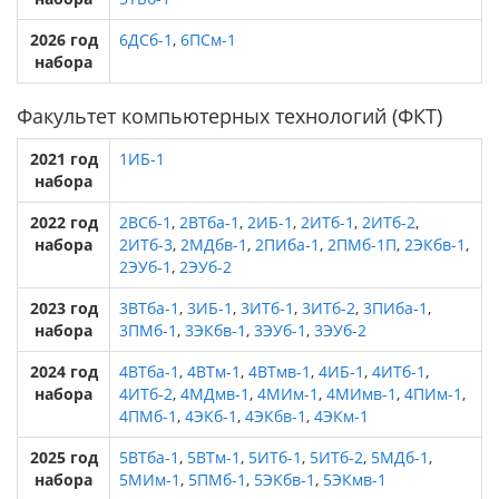
2026 год
6ДСб-1
,
6ПСм-1
набора
Факультет компьютерных технологий (ФКТ)
2021 год
1ИБ-1
набора
2022 год
2ВСб-1
,
2ВТба-1
,
2ИБ-1
,
2ИТб-1
,
2ИТб-2
,
набора
2ИТб-3
,
2МДбв-1
,
2ПИба-1
,
2ПМб-1П
,
2ЭКбв-1
,
2ЭУб-1
,
2ЭУб-2
2023 год
3ВТба-1
,
3ИБ-1
,
3ИТб-1
,
3ИТб-2
,
3ПИба-1
,
набора
3ПМб-1
,
3ЭКбв-1
,
3ЭУб-1
,
3ЭУб-2
2024 год
4ВТба-1
,
4ВТм-1
,
4ВТмв-1
,
4ИБ-1
,
4ИТб-1
,
набора
4ИТб-2
,
4МДмв-1
,
4МИм-1
,
4МИмв-1
,
4ПИм-1
,
4ПМб-1
,
4ЭКб-1
,
4ЭКбв-1
,
4ЭКм-1
2025 год
5ВТба-1
,
5ВТм-1
,
5ИТб-1
,
5ИТб-2
,
5МДб-1
,
набора
5МИм-1
,
5ПМб-1
,
5ЭКбв-1
,
5ЭКмв-1