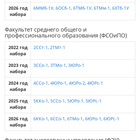
2026 год
6ММб-1У
,
6ОСб-1
,
6ТМб-1У
,
6ТМм-1
,
6ХТб-1У
набора
Факультет среднего общего и
профессионального образования (ФСОиПО)
2022 год
2ССт-1
,
2ТМт-1
набора
2023 год
3ССо-1
,
3ТМо-1
,
3ЮРо-1
набора
2024 год
4ССо-1
,
4ЮРо-1
,
4ЮРо-2
,
4ЮРс-1
набора
2025 год
5ККо-1
,
5ССо-1
,
5ЮРо-1
,
5ЮРс-1
набора
2026 год
6ККо-1
,
6ССо-1
,
6ТМо-1
,
6ЮРо-1
,
6ЮРс-1
набора