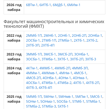
2026 год
6ВТм-1
,
6ИТб-1
,
6МДб-1
,
6МИм-1
набора
Факультет машиностроительных и химических
технологий (ФМХТ)
2022 год
2ММб-1П
,
2МНб-1
,
2ОНб-1
,
2ОНб-2П
,
2ОНба-1
,
набора
2ОСба-1
,
2ТМб-1П
,
2ТМба-1
,
2ХТб-1
,
2ХТб-2
,
2ХТб-3П
,
2ХТб-4П
2023 год
3ММб-1П
,
3МСб-1
,
3МСб-2П
,
3ОНба-1
,
набора
3ОСба-1
,
3ТМба-1
,
3ХТб-1
,
3ХТб-2П
,
3ХТб-3
2024 год
4КТм-1
,
4ММб-1
,
4ММб-2П
,
4ММб-3П
,
набора
4ММм-1
,
4ММмв-1
,
4МНм-1
,
4МСб-1
,
4МСб-2П
,
4ОНба-1
,
4ОНм-1
,
4ОНма-1
,
4ОСба-1
,
4ТМба-1
,
4ТМба-2
,
4ХТб-1
,
4ХТб-2П
,
4ХТб-3
,
4ХТб-4П
2025 год
5ММб-1П
,
5МНм-1
,
5МНмв-1
,
5МПм-1
,
5МСб-1
,
набора
5ОНм-1
,
5ОНма-1
,
5ОСба-1
,
5ТМб-1
,
5ТМба-1
,
5ТМба-2
,
5ТМба-3
,
5ХТб-1