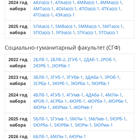
2024 год
4АУа(о)-1
,
4ЛАа(о)-1
,
4МВа(о)-1
,
4ММа(о)-1
,
набора
4МТа(о)-1
,
4ОИа(о)-1
,
4ПОа(о)-1
,
4ТКа(о)-1
,
4ТОа(о)-1
,
4ЭКа(о)-1
2025 год
5ЛАа(о)-1
,
5МВа(о)-1
,
5ММа(о)-1
,
5МТа(о)-1
,
набора
5ПОа(о)-1
,
5РЭа(о)-1
,
5ТКа(о)-1
,
5ТОа(о)-1
Социально-гуманитарный факультет (СГФ)
2022 год
2БЛб-1
,
2БЛб-2
,
2ГУб-1
,
2ДАб-1
,
2РОб-1
,
набора
2ЮРб-1
,
2ЮРбв-1
2023 год
3БЛб-1
,
3ГУб-1
,
3ГУбв-1
,
3ДАба-1
,
3РОб-1
,
набора
3СРба-1
,
3ЮРб-1
,
3ЮРба-1
,
3ЮРбв-1
2024 год
4БЛб-1
,
4ГУб-1
,
4ГУмв-1
,
4ДАба-1
,
4МЛм-1
,
набора
4РОб-1
,
4СРба-1
,
4ЮРб-1
,
4ЮРба-1
,
4ЮРбв-1
,
4ЮРм-1
,
4ЮРма-1
,
4ЮРмв-1
2025 год
5БЛб-1
,
5ГУмв-1
,
5МЛм-1
,
5МЛмв-1
,
5ЮРб-1
,
набора
5ЮРба-1
,
5ЮРбв-1
,
5ЮРм-1
,
5ЮРма-1
2026 год
6БЛб-1
,
6МЛм-1
,
6ЮРм-1