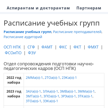
Аспирантам и докторантам
Партнерам
Расписание учебных групп
Расписание учебных групп
,
Расписание преподавателей
,
Расписание аудиторий
ОСП НПК
|
СГФ
|
ФАМТ
|
ФКС
|
ФКТ
|
ФМХТ
|
ФСОиПО
|
ФЭУ
Отдел сопровождения подготовки научно-
педагогических кадров (ОСП НПК)
2022 год
2ММа(о)-1
,
2ТОа(о)-1
,
2ЭКа(о)-1
набора
2023 год
3АУа(о)-1
,
3ЛАа(о)-1
,
3МВа(о)-1
,
3ММа(о)-1
,
набора
3МТа(о)-1
,
3ПОа(о)-1
,
3РЭа(о)-1
,
3ТКа(о)-1
,
3ТОа(о)-1
,
3ЭКа(о)-1