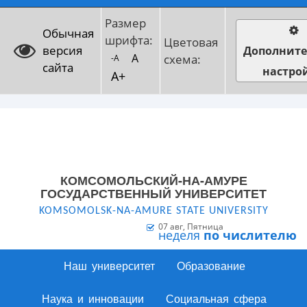
Размер
Обычная
шрифта:
Цветовая
версия
Дополнит
A
схема:
-A
сайта
настро
A+
КОМСОМОЛЬСКИЙ-НА-АМУРЕ
ГОСУДАРСТВЕННЫЙ УНИВЕРСИТЕТ
KOMSOMOLSK-NA-AMURE STATE UNIVERSITY
07 авг, Пятница
неделя
по числителю
Наш университет
Образование
Наука и инновации
Социальная сфера